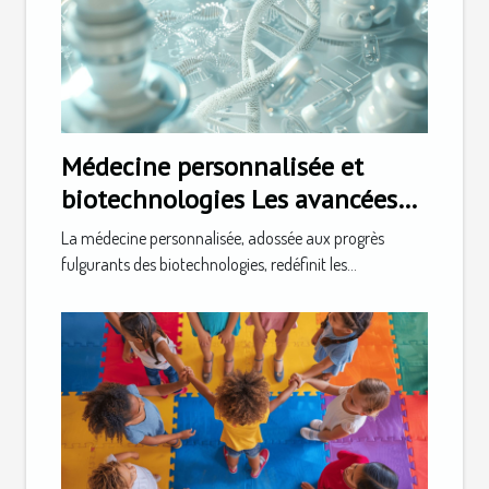
Médecine personnalisée et
biotechnologies Les avancées
qui transforment notre santé
La médecine personnalisée, adossée aux progrès
fulgurants des biotechnologies, redéfinit les...