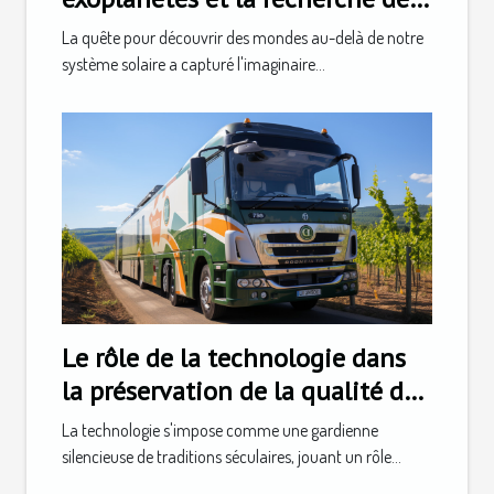
vie extraterrestre
La quête pour découvrir des mondes au-delà de notre
système solaire a capturé l'imaginaire...
Le rôle de la technologie dans
la préservation de la qualité du
champagne pendant le
La technologie s'impose comme une gardienne
transport
silencieuse de traditions séculaires, jouant un rôle...