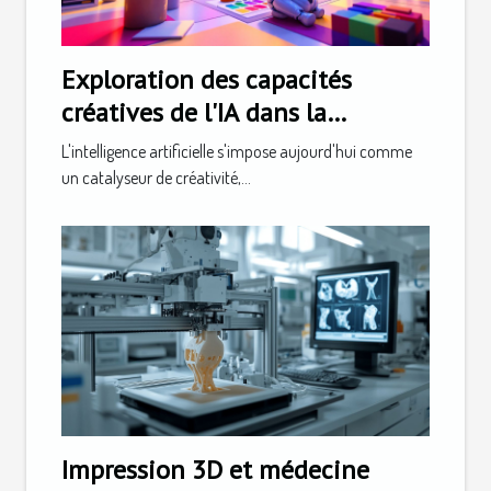
Exploration des capacités
créatives de l'IA dans la
génération d'images et de logos
L'intelligence artificielle s'impose aujourd'hui comme
un catalyseur de créativité,...
Impression 3D et médecine