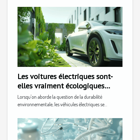
Les voitures électriques sont-
elles vraiment écologiques
analyse du cycle de vie
Lorsqu'on aborde la question de la durabilité
environnementale, les véhicules électriques se...