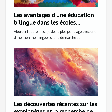
Les avantages d'une éducation
bilingue dans les écoles
maternelles privées
Aborder l'apprentissage dès le plus jeune âge avec une
dimension multilingue est une démarche qui...
Les découvertes récentes sur les
exoplanètes et la recherche de