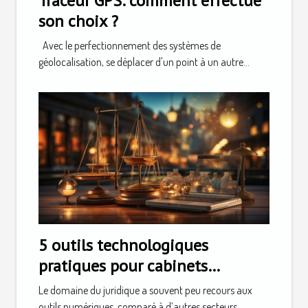
Traceur GPS: comment effectué
son choix ?
Avec le perfectionnement des systèmes de
géolocalisation, se déplacer d'un point à un autre...
5 outils technologiques
pratiques pour cabinets
d'avocats
Le domaine du juridique a souvent peu recours aux
outils numériques, comparé à d’autres secteurs....