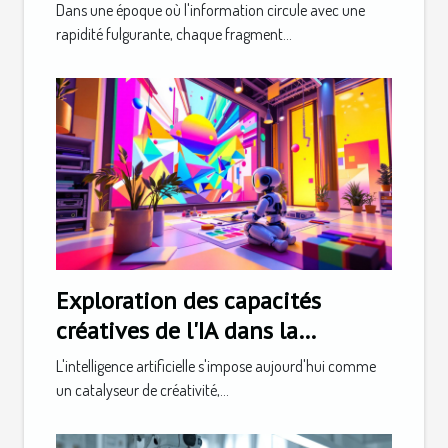
grandement la société
Dans une époque où l'information circule avec une
rapidité fulgurante, chaque fragment...
Exploration des capacités
créatives de l'IA dans la
génération d'images et de logos
L'intelligence artificielle s'impose aujourd'hui comme
un catalyseur de créativité,...