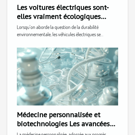
Les voitures électriques sont-
elles vraiment écologiques
analyse du cycle de vie
Lorsqu'on aborde la question de la durabilité
environnementale, les véhicules électriques se...
Médecine personnalisée et
biotechnologies Les avancées
qui transforment notre santé
La médecine personnalisée, adossée aux progrès