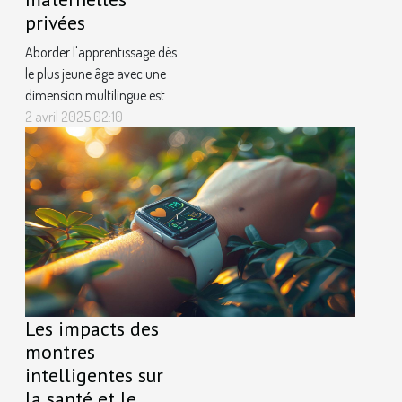
privées
Aborder l'apprentissage dès
le plus jeune âge avec une
dimension multilingue est
une démarche qui gagne en
2 avril 2025 02:10
popularité. Dans le contexte
actuel de mondialisation,
les écoles maternelles
privées qui proposent un
programme éducatif
bilingue offrent un atout
considérable pour le
développement des...
Les impacts des
montres
intelligentes sur
la santé et le