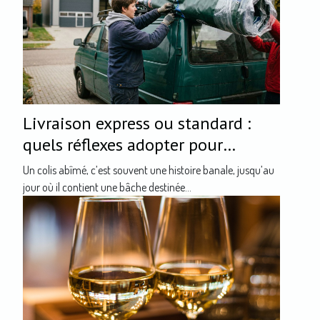
Livraison express ou standard :
quels réflexes adopter pour
protéger votre bâche lors du
Un colis abîmé, c’est souvent une histoire banale, jusqu’au
transport ?
jour où il contient une bâche destinée...