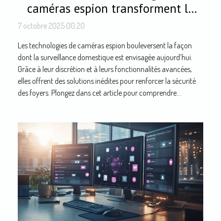
caméras espion transforment la
surveillance domestique ?
7 octobre 2025 00:20
Les technologies de caméras espion bouleversent la façon
dont la surveillance domestique est envisagée aujourd’hui.
Grâce à leur discrétion et à leurs fonctionnalités avancées,
elles offrent des solutions inédites pour renforcer la sécurité
des foyers. Plongez dans cet article pour comprendre...