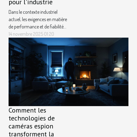
pour l'industrie
Dans le contexte industriel
actuel, les exigences en matière
de performance et de fiabilité
des équipements deviennent de
14 novembre 2025 01:20
plus en plus élevées. Les
pompes à becs fonctionnant à
sec représentent une avancée
technologique significative,
particulièrement appréciée
dans de nombreux secteurs de...
Comment les
technologies de
caméras espion
transforment la