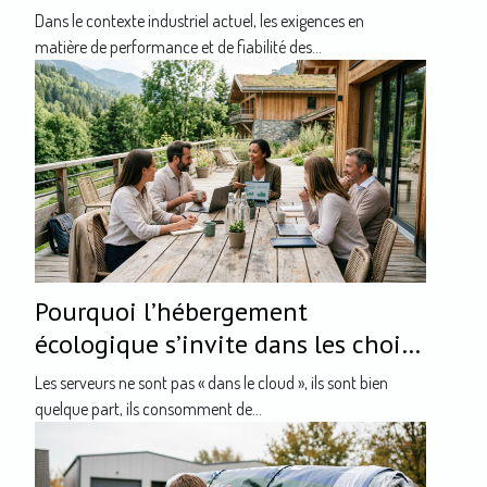
l'industrie
Dans le contexte industriel actuel, les exigences en
matière de performance et de fiabilité des...
Pourquoi l’hébergement
écologique s’invite dans les choix
stratégiques des entreprises
Les serveurs ne sont pas « dans le cloud », ils sont bien
quelque part, ils consomment de...