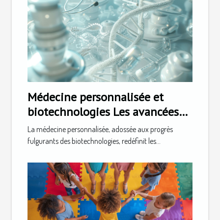
Médecine personnalisée et
biotechnologies Les avancées
qui transforment notre santé
La médecine personnalisée, adossée aux progrès
fulgurants des biotechnologies, redéfinit les...