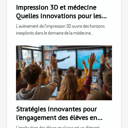
Impression 3D et médecine
Quelles innovations pour les
prothèses personnalisées
L'avènement de l'impression 3D ouvre des horizons
inexplorés dans le domaine de la médecine,...
Stratégies innovantes pour
l'engagement des élèves en
classe
L'implication des élèves en classe est un élément