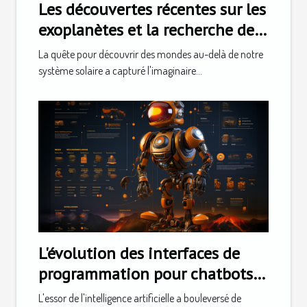
Les découvertes récentes sur les
exoplanètes et la recherche de
vie extraterrestre
La quête pour découvrir des mondes au-delà de notre
système solaire a capturé l'imaginaire...
L'évolution des interfaces de
programmation pour chatbots :
vers une démocratisation de
L'essor de l'intelligence artificielle a bouleversé de