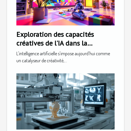
Exploration des capacités
créatives de l'IA dans la
génération d'images et de logos
L'intelligence artificielle s'impose aujourd'hui comme
un catalyseur de créativité,...