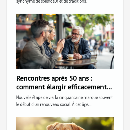
synonyme de splendeur et de traditions...
Rencontres après 50 ans :
comment élargir efficacement
son cercle social
Nouvelle étape de vie, la cinquantaine marque souvent
le début d’un renouveau social. À cet âge,...