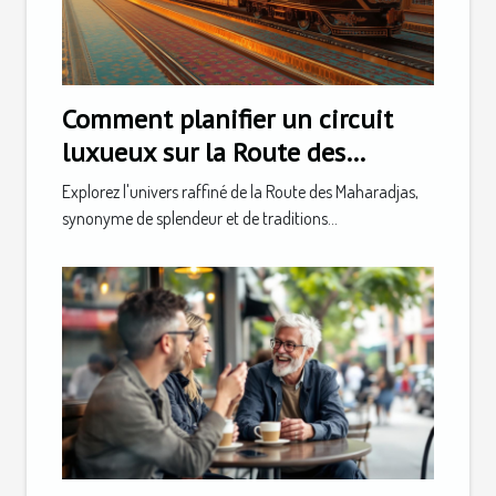
Comment planifier un circuit
luxueux sur la Route des
Maharadjas ?
Explorez l'univers raffiné de la Route des Maharadjas,
synonyme de splendeur et de traditions...