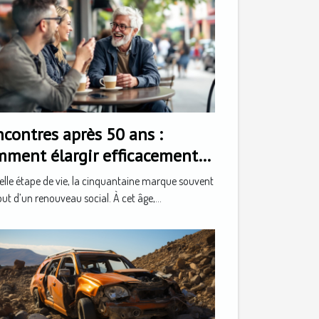
contres après 50 ans :
mment élargir efficacement
 cercle social
lle étape de vie, la cinquantaine marque souvent
but d’un renouveau social. À cet âge,...