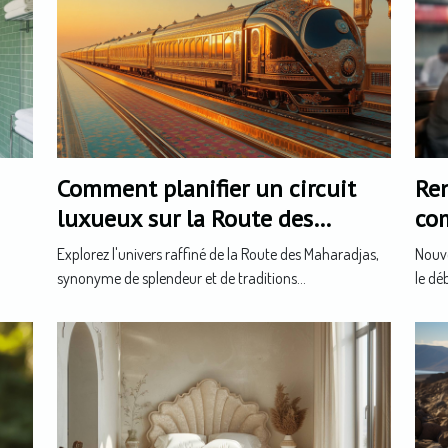
Comment planifier un circuit
Ren
luxueux sur la Route des
co
Maharadjas ?
son
Explorez l'univers raffiné de la Route des Maharadjas,
Nouve
synonyme de splendeur et de traditions...
le dé