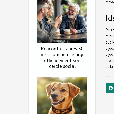
remar
Id
Plusi
réjou
que l
Rencontres après 50
bijou
ans : comment élargir
bijou
efficacement son
le bi
cercle social
de la
3 mai