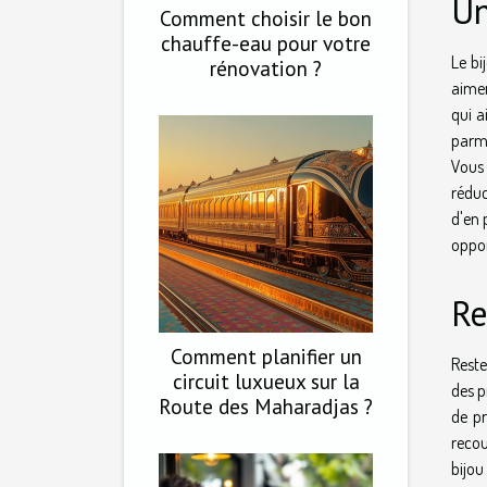
Un
Comment choisir le bon
chauffe-eau pour votre
Le bi
rénovation ?
aimen
qui a
parmi
Vous 
réduc
d'en 
oppor
Re
Comment planifier un
Reste
circuit luxueux sur la
des p
Route des Maharadjas ?
de pr
recou
bijou