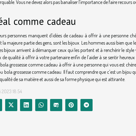
quable. Vous ne devez alors pas banaliser l'importance de faire recours ou
éal comme cadeau
eurs personnes manquent d'idées de cadeau à offrir à une personne chèr
it la majeure partie des gens, sont les bijoux. Les hommes aussi bien que 
es bijoux arrivent à démarquer ceux qui les portent et à renchérir le styl
x de qualité à offrir à votre partenaire enfin de l'aider à se sentir heureux 
 bola grossesse comme cadeau à offrir à une personne qui vous est chère.
jou bola grossesse comme cadeau. Il faut comprendre que c'est un bijou qui
 qualité de sa matière et aussi de sa forme physique qui est attirante.
 2023 18:54