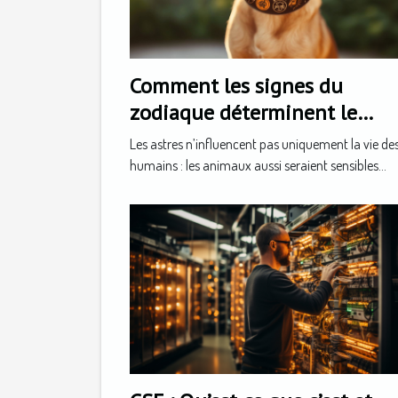
Comment les signes du
zodiaque déterminent le
caractère de votre animal
Les astres n’influencent pas uniquement la vie de
humains : les animaux aussi seraient sensibles...