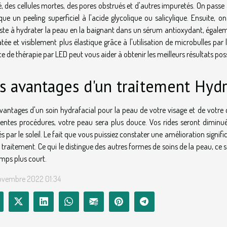
é, des cellules mortes, des pores obstrués et d'autres impuretés. On passe a
que un peeling superficiel à l'acide glycolique ou salicylique. Ensuite, o
ste à hydrater la peau en la baignant dans un sérum antioxydant, égale
tée et visiblement plus élastique grâce à l'utilisation de microbulles par
e de thérapie par LED peut vous aider à obtenir les meilleurs résultats pos
s avantages d'un traitement Hydr
vantages d'un soin hydrafacial pour la peau de votre visage et de votre
rentes procédures, votre peau sera plus douce. Vos rides seront diminué
s par le soleil. Le fait que vous puissiez constater une amélioration signi
 traitement. Ce qui le distingue des autres formes de soins de la peau, ce 
mps plus court.
ovembre 2022 01:34