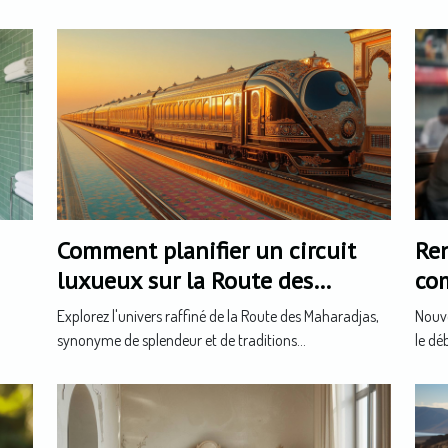
Comment planifier un circuit
Ren
luxueux sur la Route des
co
Maharadjas ?
son
Explorez l'univers raffiné de la Route des Maharadjas,
Nouve
synonyme de splendeur et de traditions...
le dé