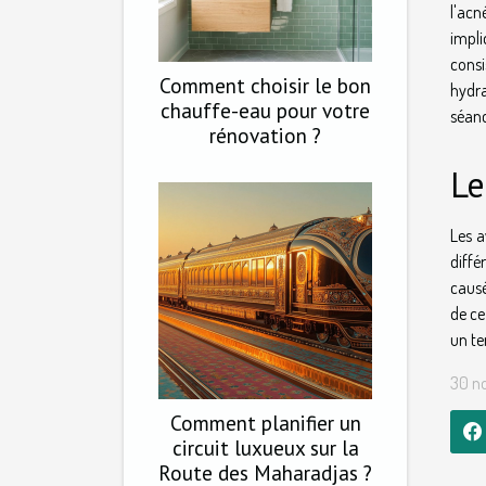
l'acn
impli
consi
Comment choisir le bon
hydra
chauffe-eau pour votre
séanc
rénovation ?
Le
Les a
diffé
causé
de ce
un te
30 n
Comment planifier un
circuit luxueux sur la
Route des Maharadjas ?