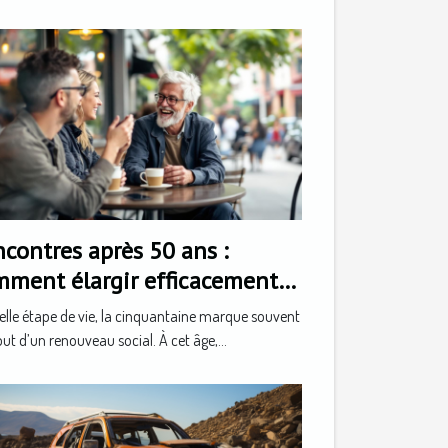
contres après 50 ans :
mment élargir efficacement
 cercle social
lle étape de vie, la cinquantaine marque souvent
but d’un renouveau social. À cet âge,...