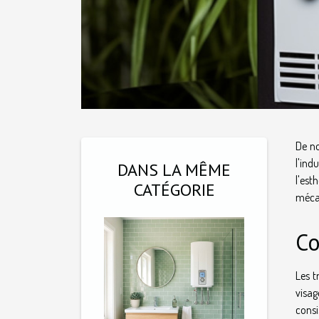
De no
l'ind
DANS LA MÊME
l'est
CATÉGORIE
méca
Co
Les 
visag
consi