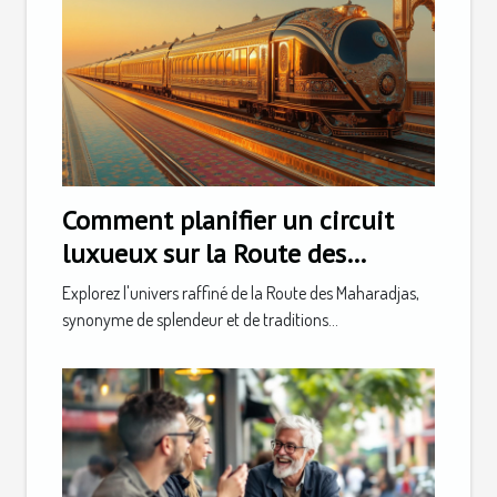
Comment planifier un circuit
luxueux sur la Route des
Maharadjas ?
Explorez l'univers raffiné de la Route des Maharadjas,
synonyme de splendeur et de traditions...